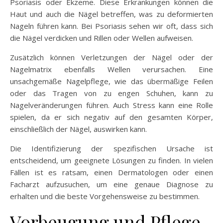
Psoriasis oder Ekzeme. Diese Erkrankungen können die
Haut und auch die Nägel betreffen, was zu deformierten
Nageln führen kann. Bei Psoriasis sehen wir oft, dass sich
die Nägel verdicken und Rillen oder Wellen aufweisen.
Zusätzlich können Verletzungen der Nägel oder der
Nagelmatrix ebenfalls Wellen verursachen. Eine
unsachgemäße Nagelpflege, wie das übermäßige Feilen
oder das Tragen von zu engen Schuhen, kann zu
Nagelveränderungen führen. Auch Stress kann eine Rolle
spielen, da er sich negativ auf den gesamten Körper,
einschließlich der Nägel, auswirken kann.
Die Identifizierung der spezifischen Ursache ist
entscheidend, um geeignete Lösungen zu finden. In vielen
Fällen ist es ratsam, einen Dermatologen oder einen
Facharzt aufzusuchen, um eine genaue Diagnose zu
erhalten und die beste Vorgehensweise zu bestimmen.
Vorbeugung und Pflege