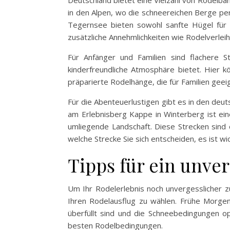
Deutschland bietet eine Vielzahl von Rodelba
in den Alpen, wo die schneereichen Berge pe
Tegernsee bieten sowohl sanfte Hügel für F
zusätzliche Annehmlichkeiten wie Rodelverlei
Für Anfänger und Familien sind flachere S
kinderfreundliche Atmosphäre bietet. Hier k
präparierte Rodelhänge, die für Familien geei
Für die Abenteuerlustigen gibt es in den deu
am Erlebnisberg Kappe in Winterberg ist ein
umliegende Landschaft. Diese Strecken sind 
welche Strecke Sie sich entscheiden, es ist w
Tipps für ein unve
Um Ihr Rodelerlebnis noch unvergesslicher zu 
Ihren Rodelausflug zu wählen. Frühe Morge
überfüllt sind und die Schneebedingungen op
besten Rodelbedingungen.