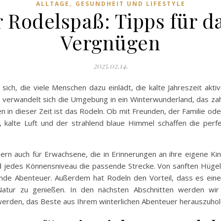
,
ALLTAGE
GESUNDHEIT UND LIFESTYLE
 Rodelspaß: Tipps für d
Vergnügen
2025.02.14.
ich, die viele Menschen dazu einlädt, die kalte Jahreszeit akt
, verwandelt sich die Umgebung in ein Winterwunderland, das za
en in dieser Zeit ist das Rodeln. Ob mit Freunden, der Familie oder
 kalte Luft und der strahlend blaue Himmel schaffen die perfe
ndern auch für Erwachsene, die in Erinnerungen an ihre eigene 
jedes Könnensniveau die passende Strecke. Von sanften Hügeln f
nde Abenteuer. Außerdem hat Rodeln den Vorteil, dass es eine g
e Natur zu genießen. In den nächsten Abschnitten werden wir 
 werden, das Beste aus Ihrem winterlichen Abenteuer herauszuhol