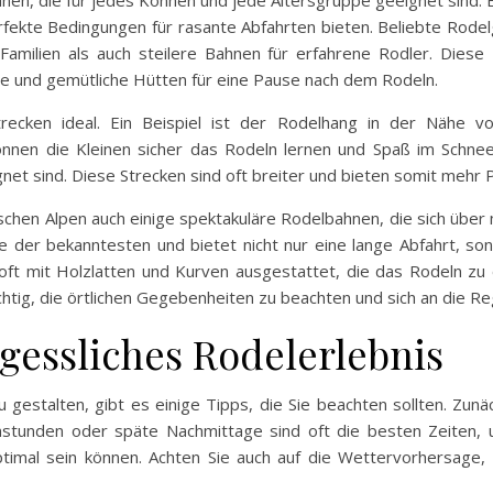
hnen, die für jedes Können und jede Altersgruppe geeignet sind. 
rfekte Bedingungen für rasante Abfahrten bieten. Beliebte Rode
amilien als auch steilere Bahnen für erfahrene Rodler. Diese 
he und gemütliche Hütten für eine Pause nach dem Rodeln.
trecken ideal. Ein Beispiel ist der Rodelhang in der Nähe v
önnen die Kleinen sicher das Rodeln lernen und Spaß im Schne
gnet sind. Diese Strecken sind oft breiter und bieten somit mehr 
tschen Alpen auch einige spektakuläre Rodelbahnen, die sich übe
e der bekanntesten und bietet nicht nur eine lange Abfahrt, s
oft mit Holzlatten und Kurven ausgestattet, die das Rodeln zu
ichtig, die örtlichen Gegebenheiten zu beachten und sich an die R
rgessliches Rodelerlebnis
gestalten, gibt es einige Tipps, die Sie beachten sollten. Zunächs
nstunden oder späte Nachmittage sind oft die besten Zeiten, 
timal sein können. Achten Sie auch auf die Wettervorhersage, d