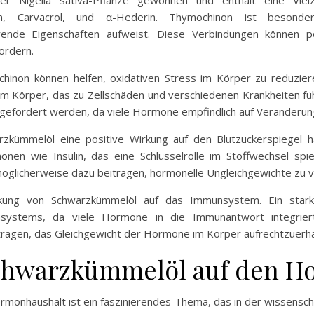
n, Carvacrol, und α-Hederin. Thymochinon ist besonde
nde Eigenschaften aufweist. Diese Verbindungen können po
ördern.
hinon können helfen, oxidativen Stress im Körper zu reduziere
n im Körper, das zu Zellschäden und verschiedenen Krankheiten f
gefördert werden, da viele Hormone empfindlich auf Veränderun
zkümmelöl eine positive Wirkung auf den Blutzuckerspiegel hab
nen wie Insulin, das eine Schlüsselrolle im Stoffwechsel spi
öglicherweise dazu beitragen, hormonelle Ungleichgewichte zu v
irkung von Schwarzkümmelöl auf das Immunsystem. Ein star
systems, da viele Hormone in die Immunantwort integrier
ragen, das Gleichgewicht der Hormone im Körper aufrechtzuerha
chwarzkümmelöl auf den H
monhaushalt ist ein faszinierendes Thema, das in der wissens