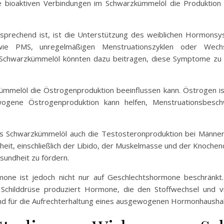
die bioaktiven Verbindungen im Schwarzkümmelöl die Produktio
sprechend ist, ist die Unterstützung des weiblichen Hormonsy
ie PMS, unregelmäßigen Menstruationszyklen oder Wechs
hwarzkümmelöl könnten dazu beitragen, diese Symptome zu li
ümmelöl die Östrogenproduktion beeinflussen kann. Östrogen is
wogene Östrogenproduktion kann helfen, Menstruationsbesc
ss Schwarzkümmelöl auch die Testosteronproduktion bei Männern
heit, einschließlich der Libido, der Muskelmasse und der Knoch
esundheit zu fördern.
ne ist jedoch nicht nur auf Geschlechtshormone beschränkt.
e Schilddrüse produziert Hormone, die den Stoffwechsel und vi
nd für die Aufrechterhaltung eines ausgewogenen Hormonhaushal