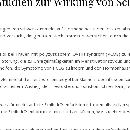
 Studien zur Wirkung von S
kungen von Schwarzkümmelöl auf Hormone hat in den letzten Ja
t und versucht, die genauen Mechanismen zu verstehen, durch die
löl bei Frauen mit polyzystischem Ovarialsyndrom (PCOS) zu ei
e Störung, die zu Unregelmäßigkeiten im Menstruationszyklus un
 helfen, die Symptome von PCOS zu lindern und den Hormonhausha
rzkümmelöl die Testosteronspiegel bei Männern beeinflussen kan
 zu einem Anstieg der Testosteronproduktion führen kann, wa
rzkümmelöl auf die Schilddrüsenfunktion ist ebenfalls vielversp
die Schilddrüsenhormone unterstützen können, was zu einer be
e Forschung vielversprechend ist, weitere Studien erforderl