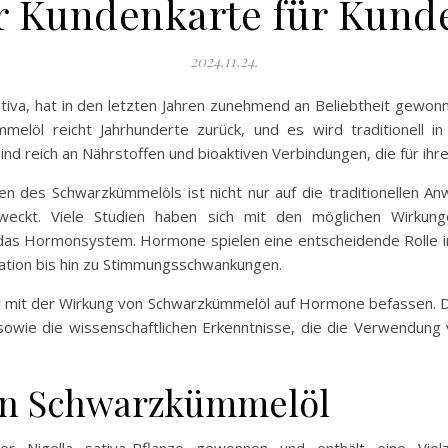
er Kundenkarte für Kund
2024.11.24.
tiva, hat in den letzten Jahren zunehmend an Beliebtheit gewon
elöl reicht Jahrhunderte zurück, und es wird traditionell in 
nd reich an Nährstoffen und bioaktiven Verbindungen, die für ihr
ften des Schwarzkümmelöls ist nicht nur auf die traditionellen 
eckt. Viele Studien haben sich mit den möglichen Wirkun
 das Hormonsystem. Hormone spielen eine entscheidende Rolle in
ation bis hin zu Stimmungsschwankungen.
r mit der Wirkung von Schwarzkümmelöl auf Hormone befassen. Dab
e sowie die wissenschaftlichen Erkenntnisse, die die Verwendu
von Schwarzkümmelöl
 Nigella sativa-Pflanze gewonnen und enthält eine Vielz