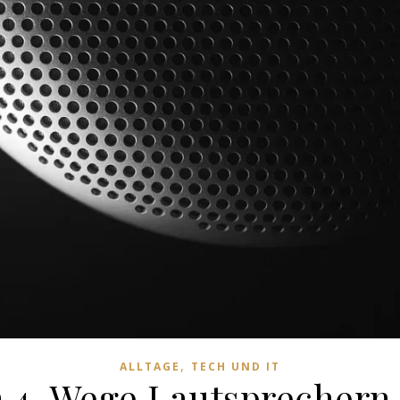
,
ALLTAGE
TECH UND IT
on 4-Wege Lautsprechern 