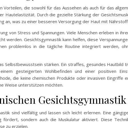
on Vorteilen, die sowohl für das Aussehen als auch für das allg
er Hautelastizität. Durch die gezielte Stärkung der Gesichtsmusku
ng an, was zu einer besseren Versorgung der Haut mit Nährstoffe
erung von Stress und Spannungen. Viele Menschen erleben in ihr
ht werden. Gesichtsgymnastik kann helfen, diese Verspannunge
en problemlos in die tägliche Routine integriert werden, oh
as Selbstbewusstsein stärken. Ein straffes, gesundes Hautbild tr
 einem gesteigerten Wohlbefinden und einer positiven Ein
thode, die keine chemischen Produkte oder invasiven Eingriffe er
liche Weise unterstützen möchten.
anischen Gesichtsgymnastik
tik sind vielfältig und lassen sich leicht erlernen. Eine gäng
ng fördert, sondern auch die Muskulatur aktiviert. Diese Tech
e zu erzielen.