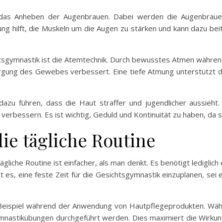
ist das Anheben der Augenbrauen. Dabei werden die Augenbrau
ng hilft, die Muskeln um die Augen zu stärken und kann dazu beit
chtsgymnastik ist die Atemtechnik. Durch bewusstes Atmen währen
rgung des Gewebes verbessert. Eine tiefe Atmung unterstützt die
zu führen, dass die Haut straffer und jugendlicher aussieht
 verbessern. Es ist wichtig, Geduld und Kontinuität zu haben, da 
die tägliche Routine
ägliche Routine ist einfacher, als man denkt. Es benötigt lediglich
t es, eine feste Zeit für die Gesichtsgymnastik einzuplanen, s
m Beispiel während der Anwendung von Hautpflegeprodukten. W
ymnastikübungen durchgeführt werden. Dies maximiert die Wirkung