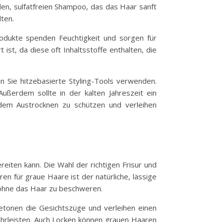
ilden, sulfatfreien Shampoo, das das Haar sanft
lten.
dukte spenden Feuchtigkeit und sorgen für
ist, da diese oft Inhaltsstoffe enthalten, die
 Sie hitzebasierte Styling-Tools verwenden.
ßerdem sollte in der kalten Jahreszeit ein
dem Austrocknen zu schützen und verleihen
eiten kann. Die Wahl der richtigen Frisur und
n für graue Haare ist der natürliche, lässige
 ohne das Haar zu beschweren.
betonen die Gesichtszüge und verleihen einen
ährleisten. Auch Locken können grauen Haaren