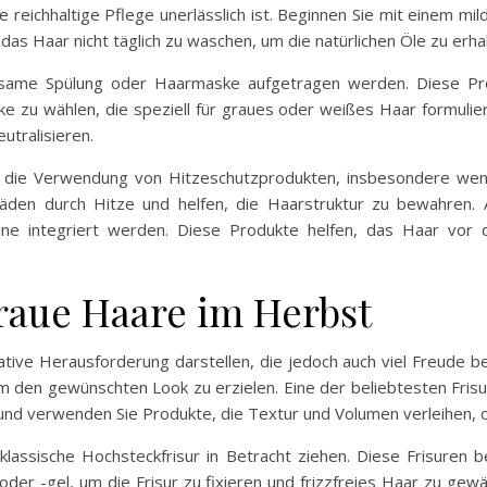
ne reichhaltige Pflege unerlässlich ist. Beginnen Sie mit einem m
 das Haar nicht täglich zu waschen, um die natürlichen Öle zu erha
rksame Spülung oder Haarmaske aufgetragen werden. Diese Pro
e zu wählen, die speziell für graues oder weißes Haar formuliert 
utralisieren.
st die Verwendung von Hitzeschutzprodukten, insbesondere wenn
den durch Hitze und helfen, die Haarstruktur zu bewahren. Au
ine integriert werden. Diese Produkte helfen, das Haar vor 
graue Haare im Herbst
tive Herausforderung darstellen, die jedoch auch viel Freude ber
 den gewünschten Look zu erzielen. Eine der beliebtesten Frisure
n und verwenden Sie Produkte, die Textur und Volumen verleihen,
klassische Hochsteckfrisur in Betracht ziehen. Diese Frisuren 
der -gel, um die Frisur zu fixieren und frizzfreies Haar zu gew