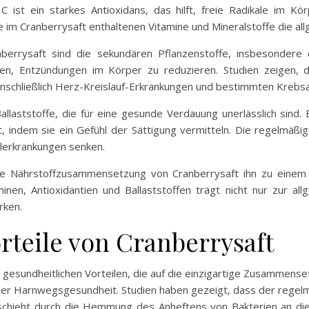
 ist ein starkes Antioxidans, das hilft, freie Radikale im Kö
 im Cranberrysaft enthaltenen Vitamine und Mineralstoffe die a
anberrysaft sind die sekundären Pflanzenstoffe, insbesondere
lfen, Entzündungen im Körper zu reduzieren. Studien zeigen, 
inschließlich Herz-Kreislauf-Erkrankungen und bestimmten Krebsa
allaststoffe, die für eine gesunde Verdauung unerlässlich sind. 
, indem sie ein Gefühl der Sättigung vermitteln. Die regelmäßi
lerkrankungen senken.
ie Nährstoffzusammensetzung von Cranberrysaft ihn zu einem 
nen, Antioxidantien und Ballaststoffen trägt nicht nur zur a
rken.
rteile von Cranberrysaft
an gesundheitlichen Vorteilen, die auf die einzigartige Zusammens
 der Harnwegsgesundheit. Studien haben gezeigt, dass der regel
schieht durch die Hemmung des Anheftens von Bakterien an die