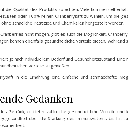
auf die Qualität des Produkts zu achten. Viele kommerziell erhäl
gesüßten oder 100% reinen Cranberrysaft zu wählen, um die gesu
e ohne schädliche Pestizide und Chemikalien hergestellt werden.
ranberries nicht mögen, gibt es auch die Möglichkeit, Cranberry
en können ebenfalls gesundheitliche Vorteile bieten, während 
iert je nach individuellem Bedarf und Gesundheitszustand. Eine 
sundheitlichen Vorteile zu genießen.
rrysaft in die Ernährung eine einfache und schmackhafte Mögl
eßende Gedanken
des Getränk; er bietet zahlreiche gesundheitliche Vorteile und ka
gsgesundheit über die Stärkung des Immunsystems bis hin zur
 dokumentiert.