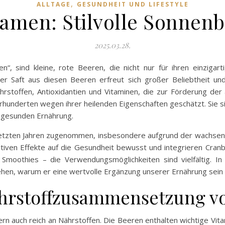
,
ALLTAGE
GESUNDHEIT UND LIFESTYLE
amen: Stilvolle Sonnenb
2025.03.28.
n“, sind kleine, rote Beeren, die nicht nur für ihren einzig
 Der Saft aus diesen Beeren erfreut sich großer Beliebtheit u
ährstoffen, Antioxidantien und Vitaminen, die zur Förderung der
rhunderten wegen ihrer heilenden Eigenschaften geschätzt. Sie sind
r gesunden Ernährung.
n letzten Jahren zugenommen, insbesondere aufgrund der wachse
tiven Effekte auf die Gesundheit bewusst und integrieren Cranb
n Smoothies – die Verwendungsmöglichkeiten sind vielfältig. I
ehen, warum er eine wertvolle Ergänzung unserer Ernährung sein 
ährstoffzusammensetzung v
dern auch reich an Nährstoffen. Die Beeren enthalten wichtige Vi