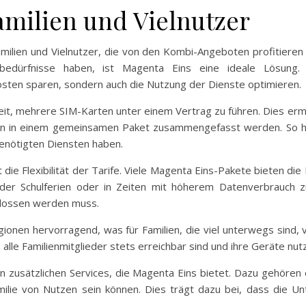
amilien und Vielnutzer
Familien und Vielnutzer, die von den Kombi-Angeboten profitiere
sbedürfnisse haben, ist Magenta Eins eine ideale Lösung
osten sparen, sondern auch die Nutzung der Dienste optimieren.
chkeit, mehrere SIM-Karten unter einem Vertrag zu führen. Dies erm
n in einem gemeinsamen Paket zusammengefasst werden. So hab
enötigten Diensten haben.
ist die Flexibilität der Tarife. Viele Magenta Eins-Pakete bieten d
er Schulferien oder in Zeiten mit höherem Datenverbrauch z
hlossen werden muss.
gionen hervorragend, was für Familien, die viel unterwegs sind, v
 alle Familienmitglieder stets erreichbar sind und ihre Geräte nu
den zusätzlichen Services, die Magenta Eins bietet. Dazu gehören
lie von Nutzen sein können. Dies trägt dazu bei, dass die Unte