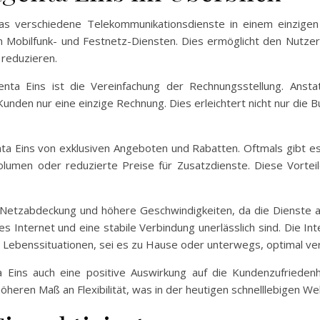
as verschiedene Telekommunikationsdienste in einem einzige
 Mobilfunk- und Festnetz-Diensten. Dies ermöglicht den Nutzern,
 reduzieren.
nta Eins ist die Vereinfachung der Rechnungsstellung. Ansta
unden nur eine einzige Rechnung. Dies erleichtert nicht nur die 
a Eins von exklusiven Angeboten und Rabatten. Oftmals gibt es 
lumen oder reduzierte Preise für Zusatzdienste. Diese Vortei
 Netzabdeckung und höhere Geschwindigkeiten, da die Dienste a
lles Internet und eine stabile Verbindung unerlässlich sind. Die I
n Lebenssituationen, sei es zu Hause oder unterwegs, optimal ver
a Eins auch eine positive Auswirkung auf die Kundenzufrieden
eren Maß an Flexibilität, was in der heutigen schnelllebigen We